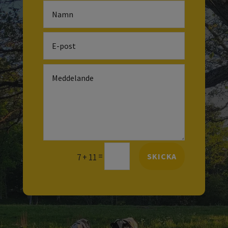
=
SKICKA
7 + 11