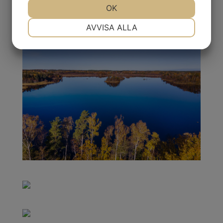
JA
NEJ
OK
JA
NEJ
NÖDVÄNDIG
INSTÄLLNINGAR
AVVISA ALLA
JA
NEJ
JA
NEJ
MARKNADSFÖRING
STATISTIK