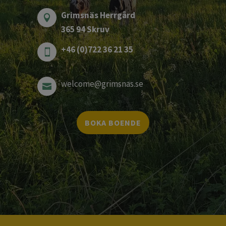
Grimsnäs Herrgård

365 94 Skruv
+46 (0)722 36 21 35

welcome@grimsnas.se

BOKA BOENDE